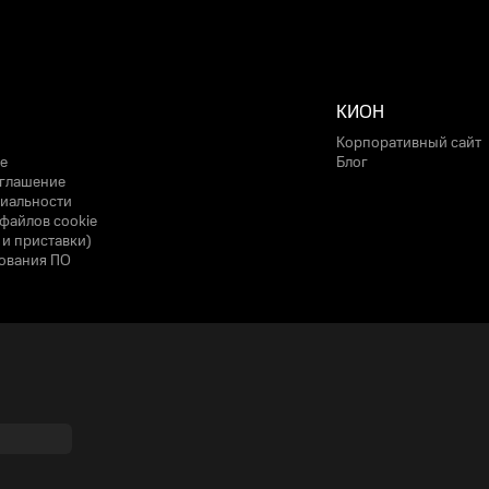
КИОН
Корпоративный сайт
е
Блог
оглашение
иальности
файлов cookie
 и приставки)
ования ПО