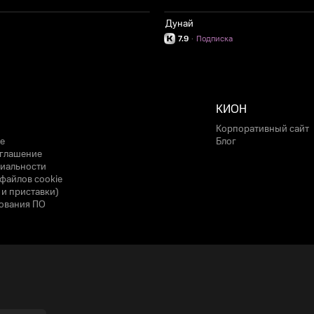
Дунай
7.9
·
Подписка
КИОН
Корпоративный сайт
е
Блог
оглашение
иальности
файлов cookie
 и приставки)
ования ПО