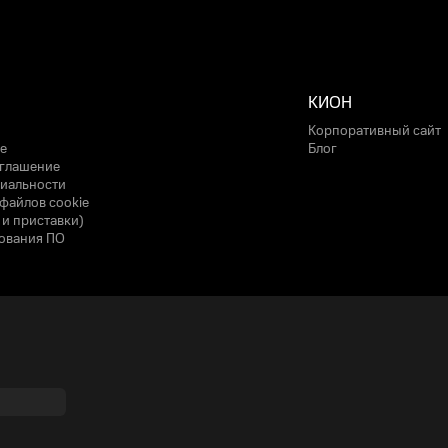
КИОН
Корпоративный сайт
е
Блог
оглашение
иальности
файлов cookie
 и приставки)
ования ПО