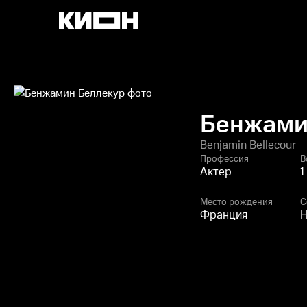
Бенжами
Benjamin Bellecour
Профессия
В
Актер
1
Место рождения
С
Франция
Н