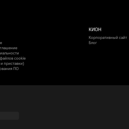
КИОН
Корпоративный сайт
е
Блог
оглашение
иальности
файлов cookie
 и приставки)
ования ПО