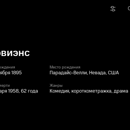
рвиэнс
ождения
Место рождения
тября 1895
Парадайс-Велли, Невада, США
мерти
Жанры
варя 1958, 62 года
Комедия, короткометражка, драма