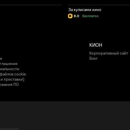
За кулисами кино
8.0
·
Бесплатно
КИОН
Корпоративный сайт
е
Блог
оглашение
иальности
файлов cookie
 и приставки)
ования ПО