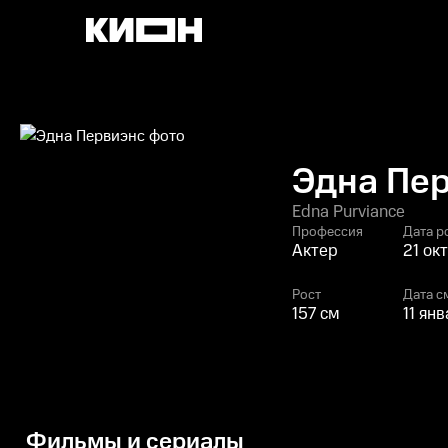
Эдна Пе
Edna Purviance
Профессия
Дата р
Актер
21 ок
Рост
Дата с
157 см
11 ян
Фильмы и сериалы