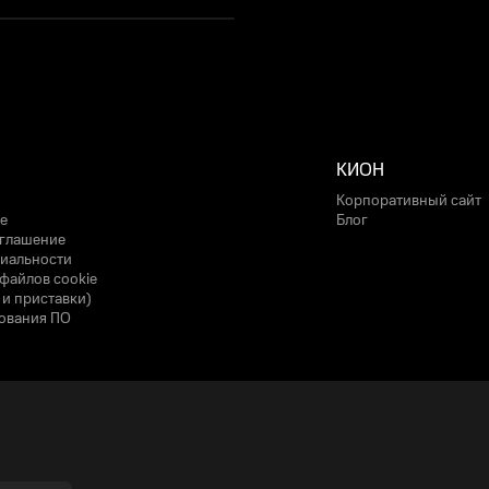
КИОН
Корпоративный сайт
е
Блог
оглашение
иальности
файлов cookie
 и приставки)
ования ПО