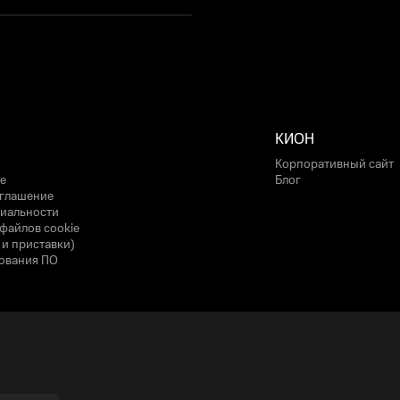
КИОН
Корпоративный сайт
е
Блог
оглашение
иальности
файлов cookie
 и приставки)
ования ПО