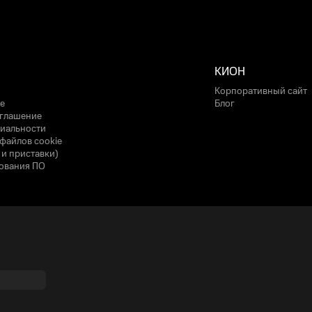
КИОН
Корпоративный сайт
е
Блог
оглашение
иальности
файлов cookie
 и приставки)
ования ПО