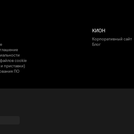
КИОН
Корпоративный сайт
е
Блог
оглашение
иальности
файлов cookie
 и приставки)
ования ПО