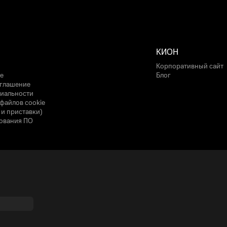
КИОН
Корпоративный сайт
е
Блог
оглашение
иальности
файлов cookie
 и приставки)
ования ПО