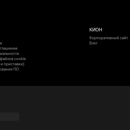
КИОН
Корпоративный сайт
е
Блог
оглашение
иальности
файлов cookie
 и приставки)
ования ПО