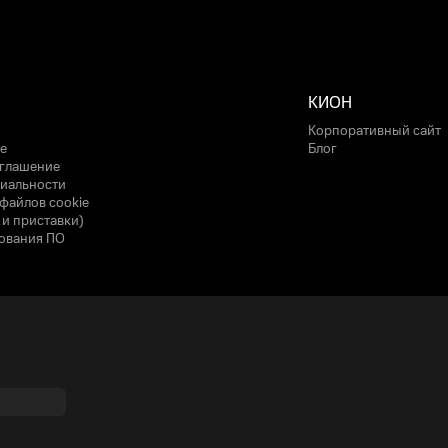
КИОН
Корпоративный сайт
е
Блог
оглашение
иальности
файлов cookie
 и приставки)
ования ПО