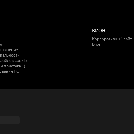
КИОН
Корпоративный сайт
е
Блог
оглашение
иальности
файлов cookie
 и приставки)
ования ПО