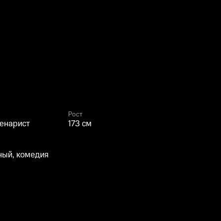
с
Рост
ценарист
173 см
ный, комедия