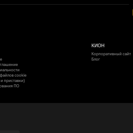
КИОН
Корпоративный сайт
е
Блог
оглашение
иальности
файлов cookie
 и приставки)
ования ПО