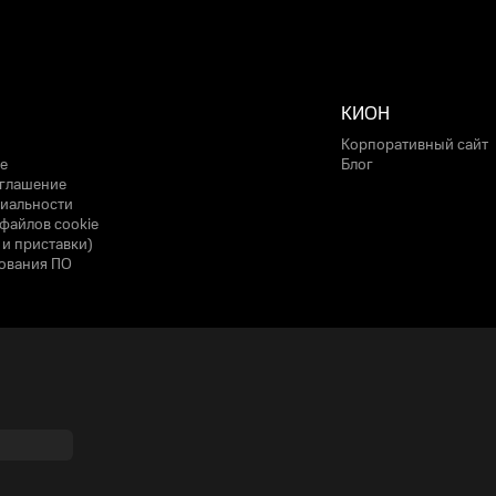
КИОН
Корпоративный сайт
е
Блог
оглашение
иальности
файлов cookie
 и приставки)
ования ПО