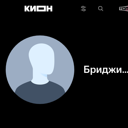
Бриджит
Ло
Цицеро