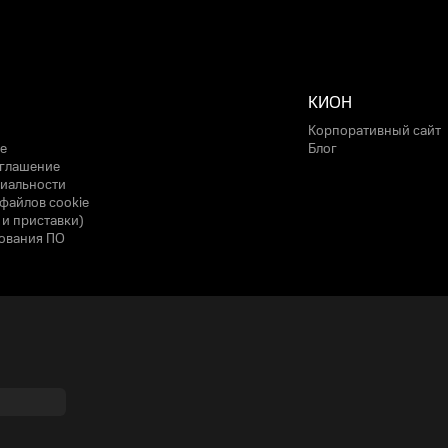
КИОН
Корпоративный сайт
е
Блог
оглашение
иальности
файлов cookie
 и приставки)
ования ПО