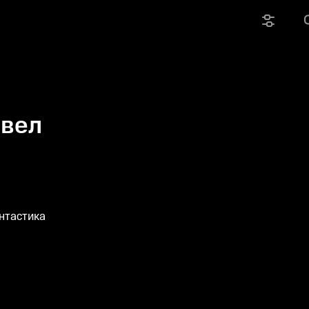
ивел
нтастика