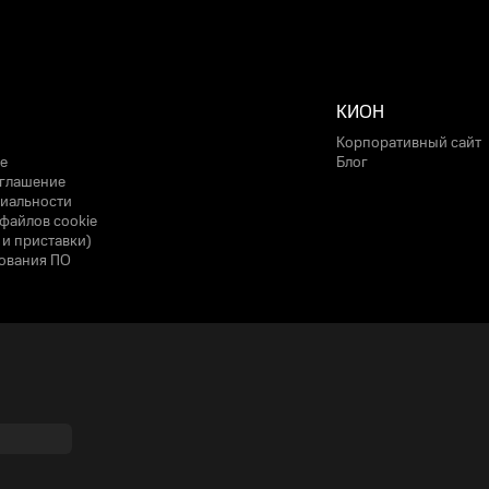
КИОН
Корпоративный сайт
е
Блог
оглашение
иальности
файлов cookie
 и приставки)
ования ПО