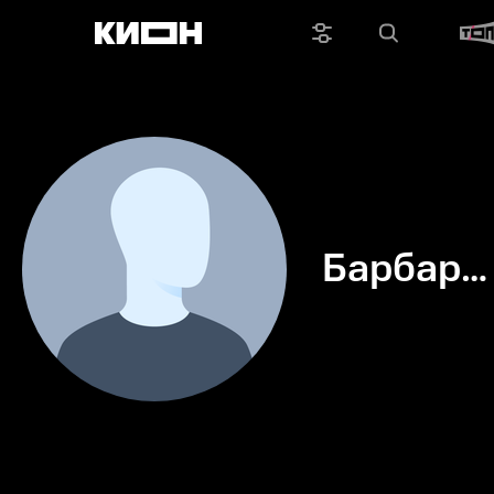
Барбара
Орнелла