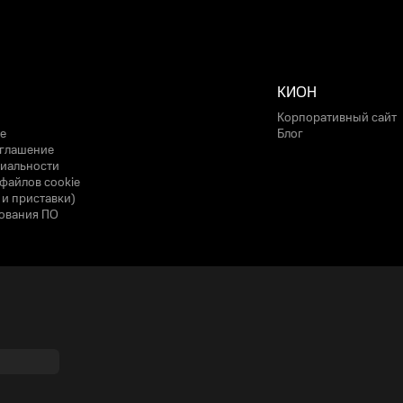
КИОН
Корпоративный сайт
е
Блог
оглашение
иальности
файлов cookie
 и приставки)
ования ПО