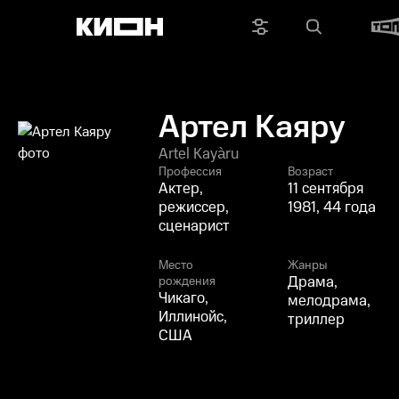
Артел Каяру
Artel Kayàru
Профессия
Возраст
Актер,
11 сентября
режиссер,
1981, 44 года
сценарист
Место
Жанры
Драма,
рождения
Чикаго,
мелодрама,
Иллинойс,
триллер
США