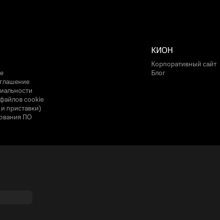
КИОН
Корпоративный сайт
е
Блог
оглашение
иальности
файлов cookie
 и приставки)
ования ПО