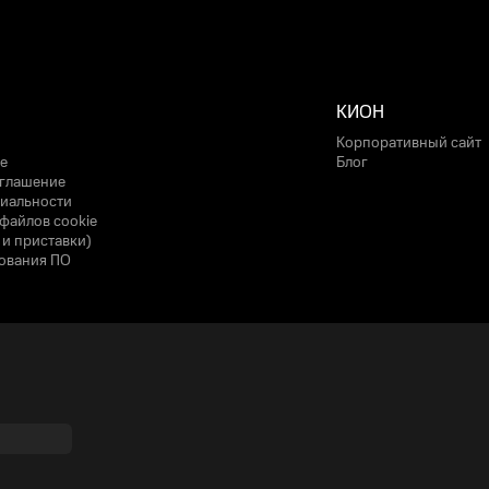
КИОН
Корпоративный сайт
е
Блог
оглашение
иальности
файлов cookie
 и приставки)
ования ПО