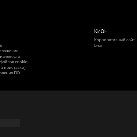
КИОН
Корпоративный сайт
е
Блог
оглашение
иальности
файлов cookie
 и приставки)
ования ПО