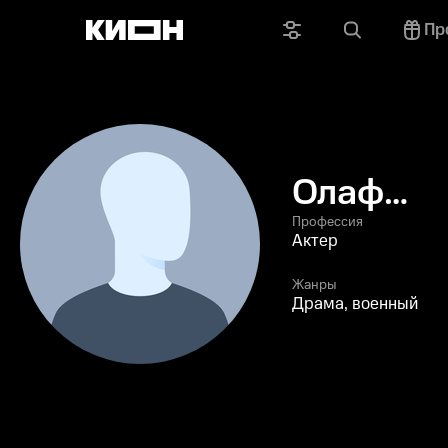
Пр
Олаф
Боддойч
Профессия
Актер
Жанры
Драма, военный