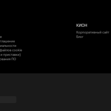
КИОН
Корпоративный сайт
е
Блог
оглашение
иальности
файлов cookie
 и приставки)
ования ПО