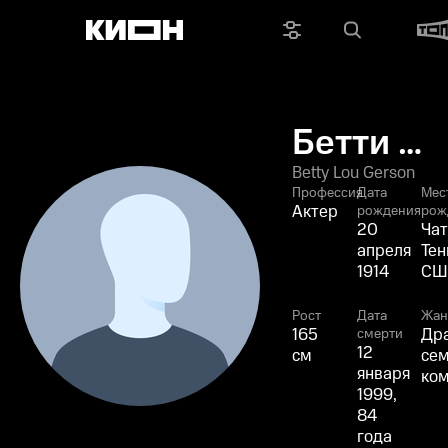
Бетти Лу
Джерсон
Betty Lou Gerson
Профессия
Дата
Мес
Актер
рождения
рож
20
Чат
апреля
Тен
1914
СШ
Рост
Дата
Жа
165
Др
смерти
12
см
се
января
ко
1999,
84
года