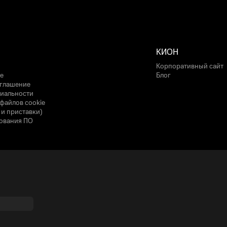
КИОН
Корпоративный сайт
е
Блог
оглашение
иальности
файлов cookie
 и приставки)
ования ПО