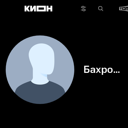
Бахром
Рахимов