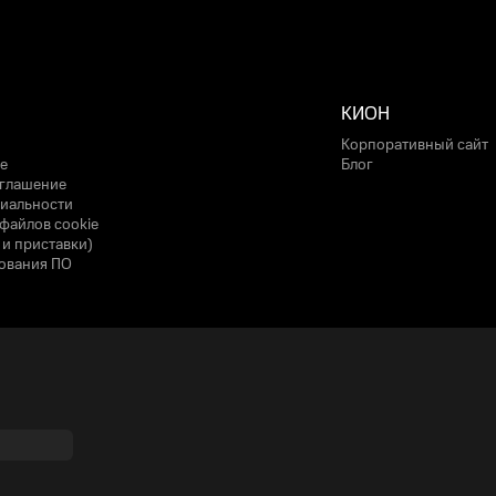
КИОН
Корпоративный сайт
е
Блог
оглашение
иальности
файлов cookie
 и приставки)
ования ПО