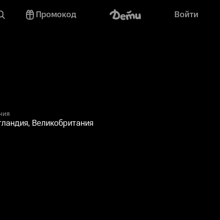
Промокод
Войти
ния
тландия, Великобритания