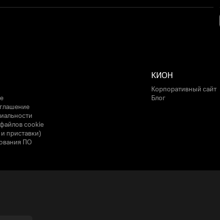
КИОН
Корпоративный сайт
е
Блог
оглашение
иальности
файлов cookie
 и приставки)
ования ПО