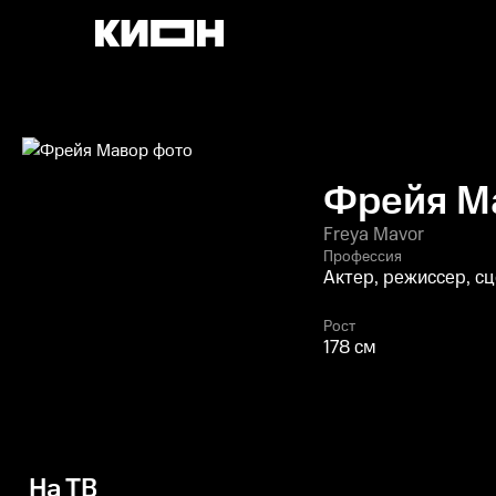
Фрейя М
Freya Mavor
Профессия
Актер, режиссер, с
Рост
178 см
На ТВ