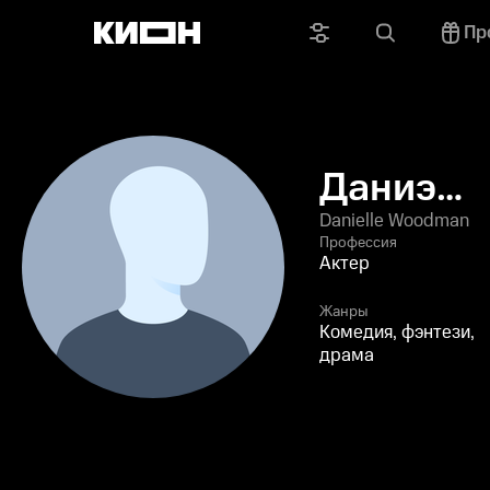
Пр
Даниэль
Вудман
Danielle Woodman
Профессия
Актер
Жанры
Комедия, фэнтези,
драма