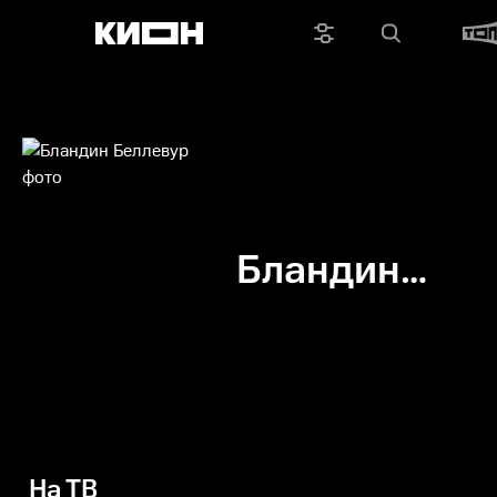
Бландин
Беллевур
На ТВ