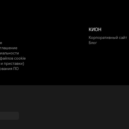
КИОН
Корпоративный сайт
е
Блог
оглашение
иальности
файлов cookie
 и приставки)
ования ПО