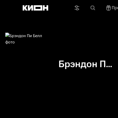
Пр
Брэндон Пи
Белл