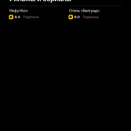
Нефутбол
Отель «Белград»
К
8.4
·
Подписка
8.0
·
Подписка