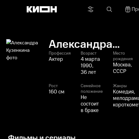
Пр
Александра
Кузенкина
Профессия
Возраст
Место
Актер
4 марта
рождения
Москва,
1990,
СССР
36 лет
Рост
Семейное
Жанры
160 см
Комедия,
положение
Не
мелодрама
состоит
короткоме
в браке
Фильмы и сериалы