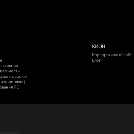
КИОН
Корпоративный сайт
е
Блог
оглашение
иальности
файлов cookie
 и приставки)
ования ПО