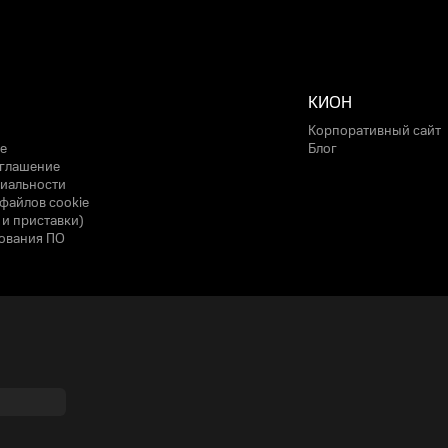
КИОН
Корпоративный сайт
е
Блог
оглашение
иальности
файлов cookie
 и приставки)
ования ПО