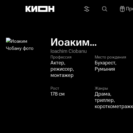
Пр
Иоаким
Чобану
Ioachim Ciobanu
Профессия
Место рождения
Актер,
Бухарест,
режиссер,
Румыния
монтажер
Рост
Жанры
178 см
Драма,
триллер,
короткометражк