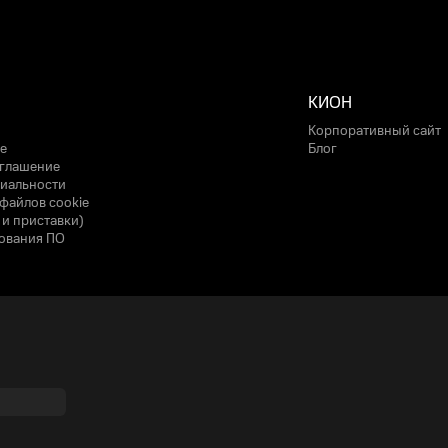
КИОН
Корпоративный сайт
е
Блог
оглашение
иальности
файлов cookie
 и приставки)
ования ПО