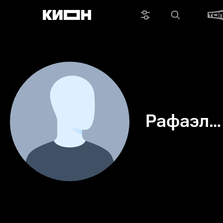
Рафаэль
Баррейр