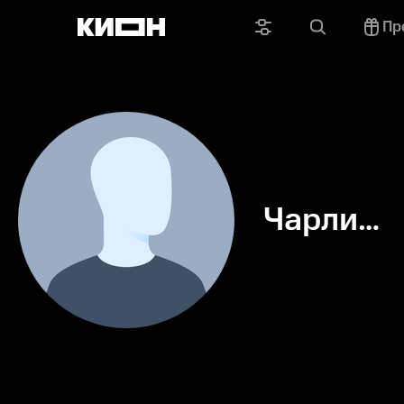
Пр
Чарли
Лори