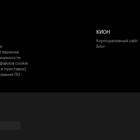
КИОН
Корпоративный сайт
е
Блог
оглашение
иальности
файлов cookie
 и приставки)
ования ПО