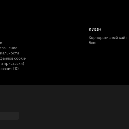
КИОН
Корпоративный сайт
е
Блог
оглашение
иальности
файлов cookie
 и приставки)
ования ПО