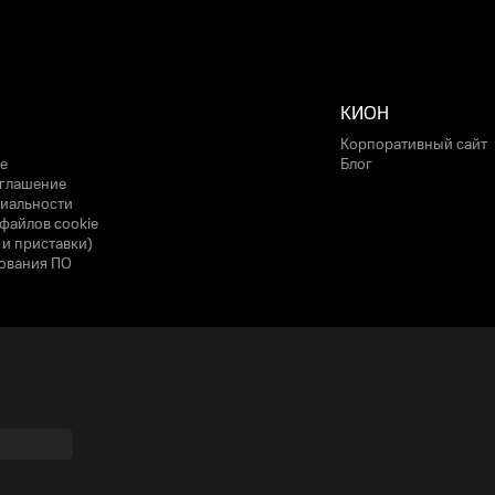
КИОН
Корпоративный сайт
е
Блог
оглашение
иальности
файлов cookie
 и приставки)
ования ПО