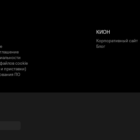
КИОН
Корпоративный сайт
е
Блог
оглашение
иальности
файлов cookie
 и приставки)
ования ПО