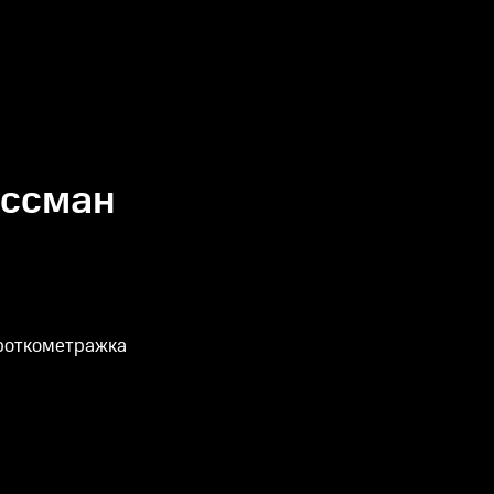
оссман
ороткометражка