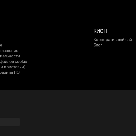
КИОН
Корпоративный сайт
е
Блог
оглашение
иальности
файлов cookie
 и приставки)
ования ПО