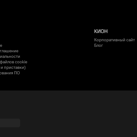
КИОН
Корпоративный сайт
е
Блог
оглашение
иальности
файлов cookie
 и приставки)
ования ПО