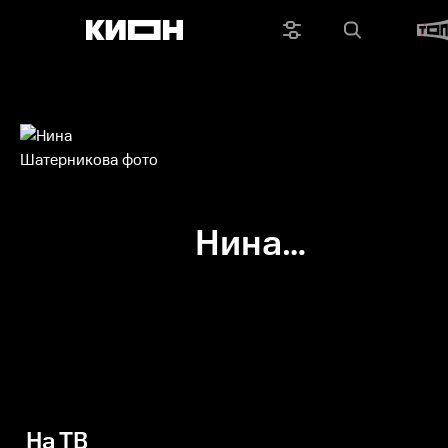
Нина
Шатерникова
На ТВ