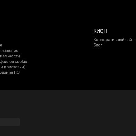
КИОН
Корпоративный сайт
е
Блог
оглашение
иальности
файлов cookie
 и приставки)
ования ПО